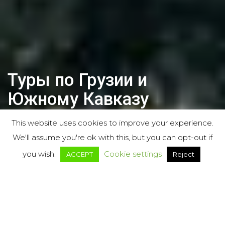
Туры по Грузии и
Южному Кавказу
устойчивый туризм |
This website uses cookies to improve your experience.
забота об экологии
We'll assume you're ok with this, but you can opt-out if
you wish.
Cookie settings
ACCEPT
Reject
Высшая оценка отзывов