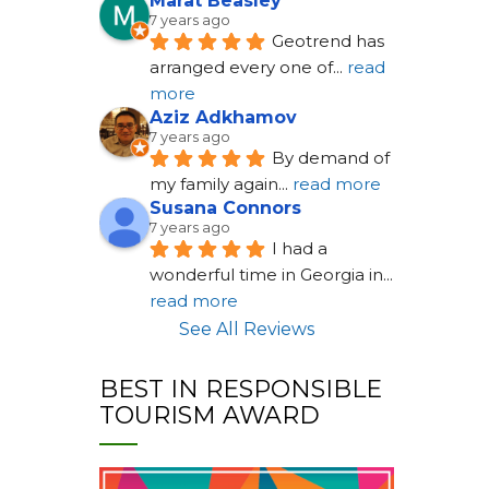
Marat Beasley
7 years ago
Geotrend has 
arranged every one of
... 
read 
more
Aziz Adkhamov
7 years ago
By demand of 
my family again
... 
read more
Susana Connors
7 years ago
I had a 
wonderful time in Georgia in
... 
read more
See All Reviews
BEST IN RESPONSIBLE
TOURISM AWARD