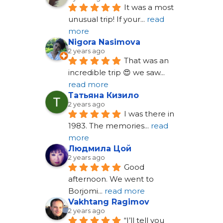
It was a most 
unusual trip! If your
... 
read 
more
Nigora Nasimova
2 years ago
That was an 
incredible trip 😍 we saw
... 
read more
Татьяна Кизило
2 years ago
I was there in 
1983. The memories
... 
read 
more
Людмила Цой
2 years ago
Good 
afternoon. We went to 
Borjomi
... 
read more
Vakhtang Ragimov
2 years ago
“I’ll tell you 