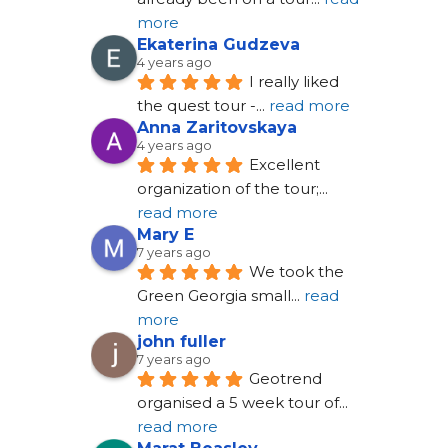
more
Ekaterina Gudzeva
4 years ago
I really liked 
the quest tour -
... 
read more
Anna Zaritovskaya
4 years ago
Excellent 
organization of the tour;
... 
read more
Mary E
7 years ago
We took the 
Green Georgia small
... 
read 
more
john fuller
7 years ago
Geotrend 
organised a 5 week tour of
... 
read more