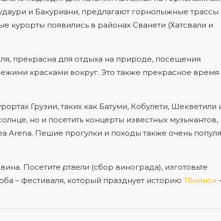
 Гудаури и Бакуриани, предлагают горнолыжные трассы
е курорты появились в районах Сванети (Хатсвали и
ля, прекрасна для отдыха на природе, посещения
ежими красками вокруг. Это также прекрасное время
рортах Грузии, таких как Батуми, Кобулети, Шекветили 
солнце, но и посетить концерты известных музыкантов,
ea Arena. Пешие прогулки и походы также очень попул
 вина. Посетите
ртвели
(сбор винограда), изготовьте
соба – фестиваля, который празднует историю
Тбилиси
–