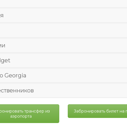
ия
ии
dget
to Georgia
ественников
ронировать трансфер из
Забронировать билет на 
аэропорта