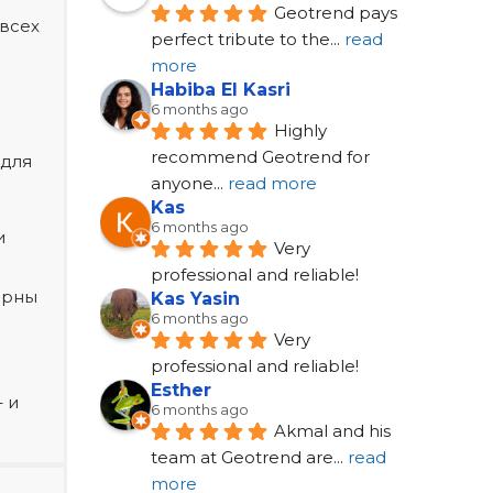
Geotrend pays 
 всех
perfect tribute to the
... 
read 
more
Habiba El Kasri
6 months ago
Highly 
recommend Geotrend for 
 для
anyone
... 
read more
Kas
6 months ago
и
Very 
professional and reliable!
ярны
Kas Yasin
6 months ago
Very 
professional and reliable!
Esther
 и
6 months ago
Akmal and his 
team at Geotrend are
... 
read 
more