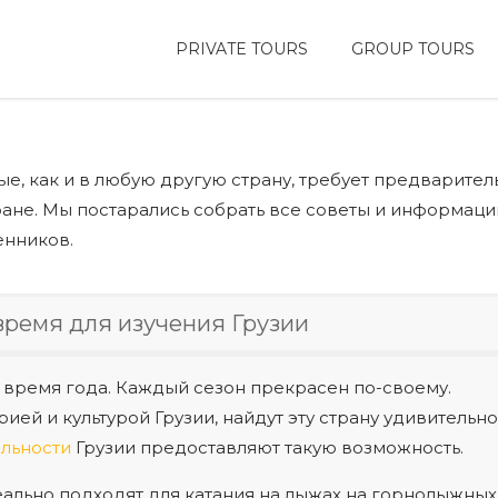
PRIVATE TOURS
GROUP TOURS
е, как и в любую другую страну, требует предварител
ане. Мы постарались собрать все советы и информаци
енников.
время для изучения Грузии
 время года. Каждый сезон прекрасен по-своему.
ей и культурой Грузии, найдут эту страну удивительн
ельности
Грузии предоставляют такую возможность.
еально подходят для катания на лыжах на горнолыжных