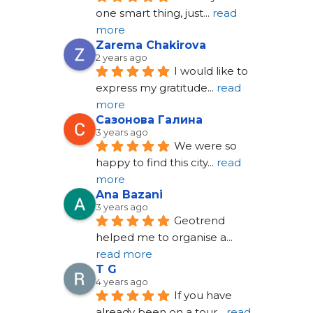
one smart thing, just
... 
read 
more
Zarema Chakirova
2 years ago
I would like to 
express my gratitude
... 
read 
more
Сазонова Галина
3 years ago
We were so 
happy to find this city
... 
read 
more
Ana Bazani
3 years ago
Geotrend 
helped me to organise a
... 
read more
T G
4 years ago
If you have 
already been on a tour
... 
read 