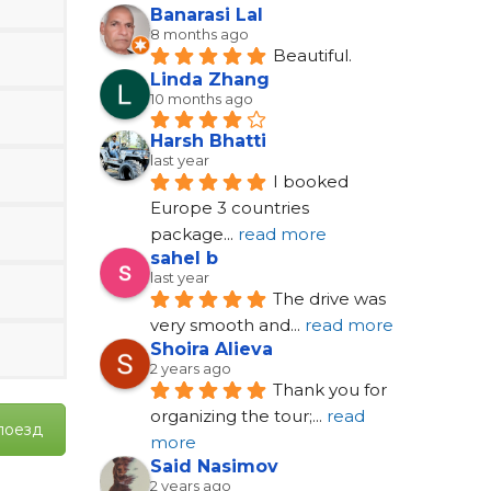
Banarasi Lal
8 months ago
Beautiful.
Linda Zhang
10 months ago
Harsh Bhatti
last year
I booked 
Europe 3 countries 
package
... 
read more
sahel b
last year
The drive was 
very smooth and
... 
read more
Shoira Alieva
2 years ago
Thank you for 
organizing the tour;
... 
read 
поезд
more
Said Nasimov
2 years ago