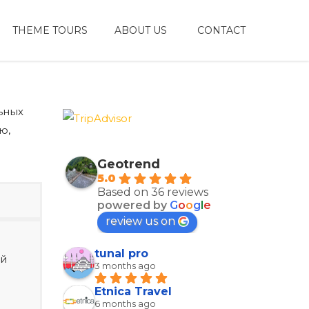
THEME TOURS
ABOUT US
CONTACT
ьных
ю,
Geotrend
5.0
Based on 36 reviews
powered by
G
o
o
g
l
e
review us on
tunal pro
ой
3 months ago
Etnica Travel
6 months ago