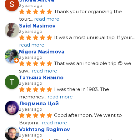
2 years ago
Thank you for organizing the 
tour;
... 
read more
Said Nasimov
2 years ago
It was a most unusual trip! If your
... 
read more
Nigora Nasimova
2 years ago
That was an incredible trip 😍 we 
saw
... 
read more
Татьяна Кизило
2 years ago
I was there in 1983. The 
memories
... 
read more
Людмила Цой
2 years ago
Good afternoon. We went to 
Borjomi
... 
read more
Vakhtang Ragimov
2 years ago