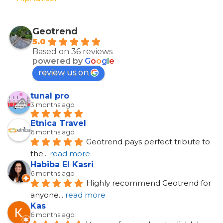
Geotrend
5.0
Based on 36 reviews
powered by
G
o
o
g
l
e
review us on
tunal pro
3 months ago
Etnica Travel
6 months ago
Geotrend pays perfect tribute to 
the
... 
read more
Habiba El Kasri
6 months ago
Highly recommend Geotrend for 
anyone
... 
read more
Kas
6 months ago