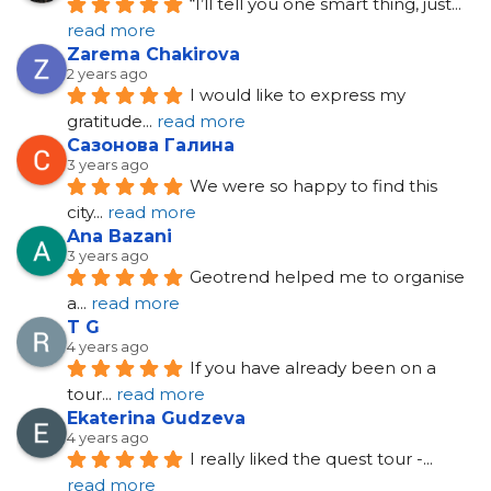
“I’ll tell you one smart thing, just
... 
read more
Zarema Chakirova
2 years ago
I would like to express my 
gratitude
... 
read more
Сазонова Галина
3 years ago
We were so happy to find this 
city
... 
read more
Ana Bazani
3 years ago
Geotrend helped me to organise 
a
... 
read more
T G
4 years ago
If you have already been on a 
tour
... 
read more
Ekaterina Gudzeva
4 years ago
I really liked the quest tour -
... 
read more