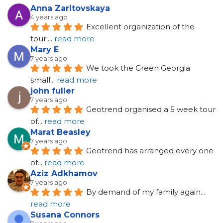
Anna Zaritovskaya
4 years ago
Excellent organization of the 
tour;
... 
read more
Mary E
7 years ago
We took the Green Georgia 
small
... 
read more
john fuller
7 years ago
Geotrend organised a 5 week tour 
of
... 
read more
Marat Beasley
7 years ago
Geotrend has arranged every one 
of
... 
read more
Aziz Adkhamov
7 years ago
By demand of my family again
... 
read more
Susana Connors