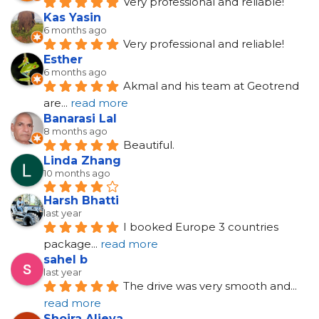
Very professional and reliable!
Kas Yasin
6 months ago
Very professional and reliable!
Esther
6 months ago
Akmal and his team at Geotrend 
are
... 
read more
Banarasi Lal
8 months ago
Beautiful.
Linda Zhang
10 months ago
Harsh Bhatti
last year
I booked Europe 3 countries 
package
... 
read more
sahel b
last year
The drive was very smooth and
... 
read more
Shoira Alieva