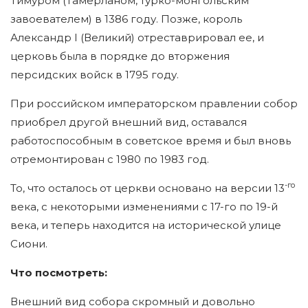
Тимуром (Тамерланом, турко-монгольским
завоевателем) в 1386 году. Позже, король
Александр I (Великий) отреставрировал ее, и
церковь была в порядке до вторжения
персидских войск в 1795 году.
При российском императорском правлении собор
приобрел другой внешний вид, оставался
работоспособным в советское время и был вновь
отремонтирован с 1980 по 1983 год.
-го
То, что осталось от церкви основано на версии 13
века, с некоторыми изменениями с 17-го по 19-й
века, и теперь находится на исторической улице
Сиони.
Что посмотреть:
Внешний вид собора скромный и довольно