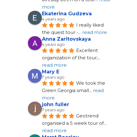
more
Ekaterina Gudzeva
4 years ago
I really liked 
the quest tour -
... 
read more
Anna Zaritovskaya
4 years ago
Excellent 
organization of the tour;
... 
read more
Mary E
7 years ago
We took the 
Green Georgia small
... 
read 
more
john fuller
7 years ago
Geotrend 
organised a 5 week tour of
... 
read more