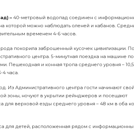
ад) –
40-метровый водопад соединен с информацио
 на которой можно наблюдать оленей и кабанов. Средн
изительным временем 4-6 часов.
ирода покорила заброшенный кусочек цивилизации. По
стративного центра. 5-минутная поездка на машине по
и. Пешеходная и конная тропа среднего уровня – 10,5
-4 часа.
од. Из Административного центра гости начинают свой
кой зоны, ночуют в укрытии рейнджеров и посещают
а для верховой езды среднего уровня – 48 км в оба ко
са для детей, расположенная рядом с информационн