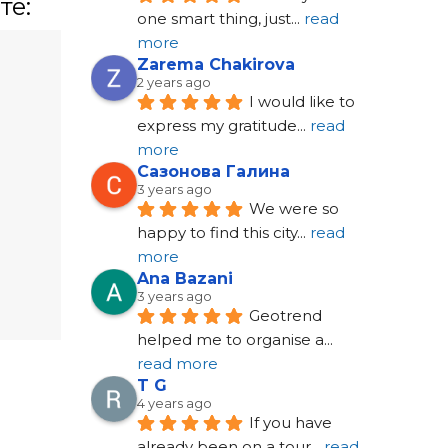
те:
one smart thing, just
... 
read 
more
Zarema Chakirova
2 years ago
I would like to 
express my gratitude
... 
read 
more
Сазонова Галина
3 years ago
We were so 
happy to find this city
... 
read 
more
Ana Bazani
3 years ago
Geotrend 
helped me to organise a
... 
read more
T G
4 years ago
If you have 
already been on a tour
... 
read 