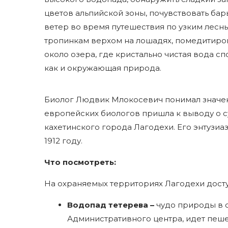
цветов альпийской зоны, почувствовать ба
ветер во время путешествия по узким лесн
тропинкам верхом на лошадях, помедитиро
около озера, где кристально чистая вода сп
как и окружающая природа.
Биолог Людвик Млокосевич понимал значени
европейских биологов пришла к выводу о 
кахетинского города Лагодехи. Его энтузи
1912 году.
Что посмотреть:
На охраняемых территориях Лагодехи досту
Водопад тетерева –
чудо природы в 
Административного центра, идет пешех