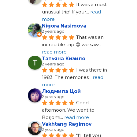
It was a most 
unusual trip! If your
... 
read 
more
Nigora Nasimova
2 years ago
That was an 
incredible trip 😍 we saw
... 
read more
Татьяна Кизило
2 years ago
I was there in 
1983. The memories
... 
read 
more
Людмила Цой
2 years ago
Good 
afternoon. We went to 
Borjomi
... 
read more
Vakhtang Ragimov
2 years ago
“I’ll tell you 