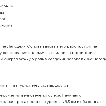
рьерный
ым
вать
окойна,
е Лагодехи. Основываясь на его работах, группа
существовании эндемичных видов на территории
азм сыграл важную роль в создании заповедника Лагод
пны пять туристических маршрутов:
окружении вечнозеленого леса. Начиная от
одная тропа среднего уровня в 9,5 км в оба конца с