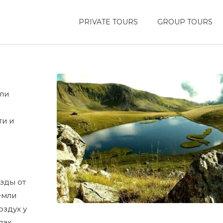
PRIVATE TOURS
GROUP TOURS
или
ти и
зды от
емли
оздух у
пах