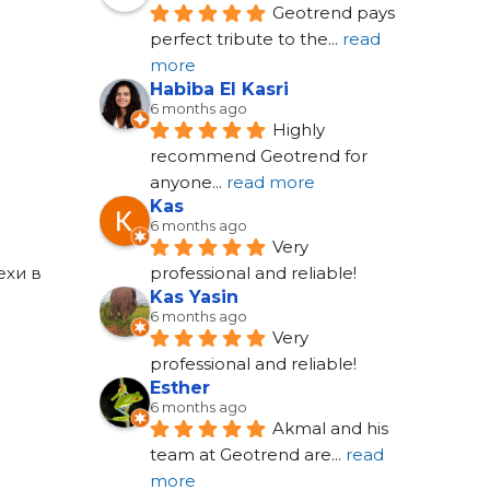
Geotrend pays 
perfect tribute to the
... 
read 
more
Habiba El Kasri
6 months ago
Highly 
recommend Geotrend for 
anyone
... 
read more
Kas
6 months ago
Very 
ехи в
professional and reliable!
Kas Yasin
6 months ago
Very 
professional and reliable!
Esther
6 months ago
Akmal and his 
team at Geotrend are
... 
read 
more