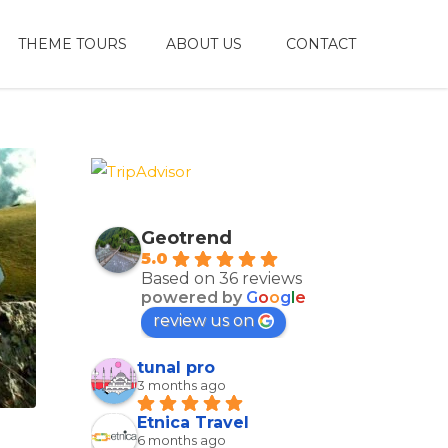
THEME TOURS
ABOUT US
CONTACT
Geotrend
5.0
Based on 36 reviews
powered by
G
o
o
g
l
e
review us on
tunal pro
3 months ago
Etnica Travel
6 months ago