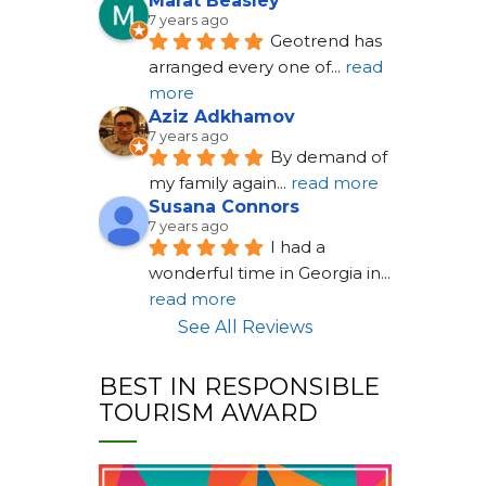
Marat Beasley
7 years ago
Geotrend has 
arranged every one of
... 
read 
more
Aziz Adkhamov
7 years ago
By demand of 
my family again
... 
read more
Susana Connors
7 years ago
I had a 
wonderful time in Georgia in
... 
read more
See All Reviews
BEST IN RESPONSIBLE
TOURISM AWARD