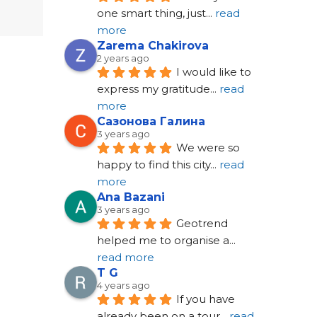
one smart thing, just
... 
read 
more
Zarema Chakirova
2 years ago
I would like to 
express my gratitude
... 
read 
more
Сазонова Галина
3 years ago
We were so 
happy to find this city
... 
read 
more
Ana Bazani
3 years ago
Geotrend 
helped me to organise a
... 
read more
T G
4 years ago
If you have 
already been on a tour
... 
read 