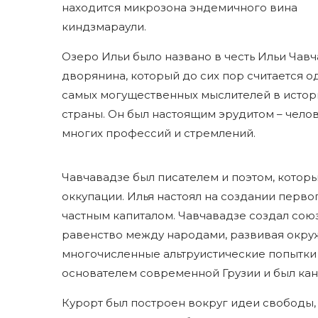
находится микрозона эндемичного вина
киндзмараули.
Озеро Ильи было названо в честь Ильи Чавч
дворянина, который до сих пор считается о
самых могущественных мыслителей в истор
страны. Он был настоящим эрудитом – чело
многих профессий и стремлений.
Чавчавадзе был писателем и поэтом, котор
оккупации. Илья настоял на создании перво
частным капиталом. Чавчавадзе создал сою
равенство между народами, развивая окруж
многочисленные альтруистические попытки 
основателем современной Грузии и был ка
Курорт был построен вокруг идеи свободы,