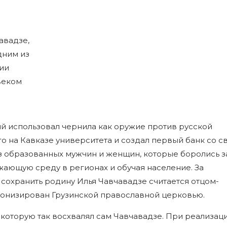
авадзе,
дним из
ии
веком
ый использовал чернила как оружие против русской
го на Кавказе университета и создал первый банк со с
з образованных мужчин и женщин, которые боролись з
ающую среду в регионах и обучая население. За
сохранить родину Илья Чавчавадзе считается отцом-
нонизирован Грузинской православной церковью.
 которую так восхвалял сам Чавчавадзе. При реализац