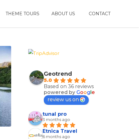
THEME TOURS
ABOUT US
CONTACT
Geotrend
5.0
Based on 36 reviews
powered by
G
o
o
g
l
e
review us on
tunal pro
3 months ago
Etnica Travel
6 months ago