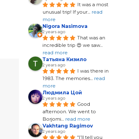
It was a most 
unusual trip! If your
... 
read 
more
Nigora Nasimova
2 years ago
That was an 
incredible trip 😍 we saw
... 
read more
Татьяна Кизило
2 years ago
I was there in 
1983. The memories
... 
read 
more
Людмила Цой
2 years ago
Good 
afternoon. We went to 
Borjomi
... 
read more
Vakhtang Ragimov
2 years ago
“I’ll tell you 