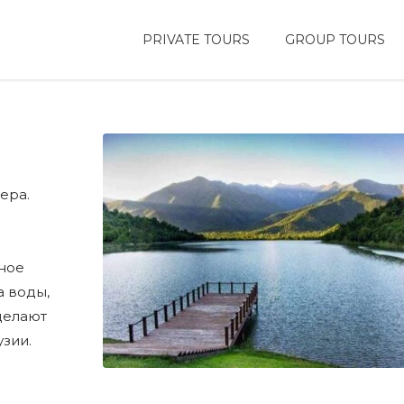
PRIVATE TOURS
GROUP TOURS
ера.
нное
а воды,
делают
зии.