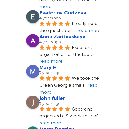
more
Ekaterina Gudzeva
4 years ago
I really liked 
the quest tour -
... 
read more
Anna Zaritovskaya
4 years ago
Excellent 
organization of the tour;
... 
read more
Mary E
7 years ago
We took the 
Green Georgia small
... 
read 
more
john fuller
7 years ago
Geotrend 
organised a 5 week tour of
... 
read more