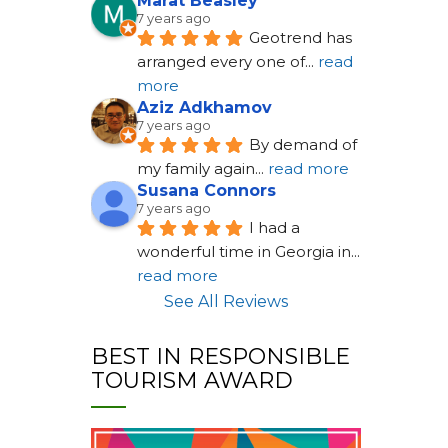
Marat Beasley
7 years ago
Geotrend has 
arranged every one of
... 
read 
more
Aziz Adkhamov
7 years ago
By demand of 
my family again
... 
read more
Susana Connors
7 years ago
I had a 
wonderful time in Georgia in
... 
read more
See All Reviews
BEST IN RESPONSIBLE
TOURISM AWARD