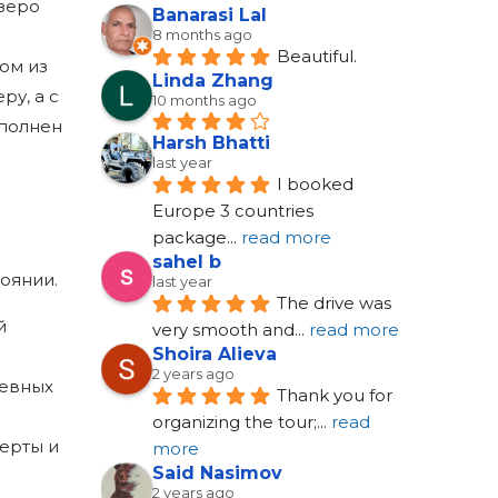
зеро
Banarasi Lal
8 months ago
Beautiful.
ом из
Linda Zhang
ру, а с
10 months ago
ыполнен
Harsh Bhatti
last year
I booked 
Europe 3 countries 
package
... 
read more
sahel b
оянии.
last year
The drive was 
й
very smooth and
... 
read more
Shoira Alieva
2 years ago
невных
Thank you for 
organizing the tour;
... 
read 
ерты и
more
Said Nasimov
2 years ago