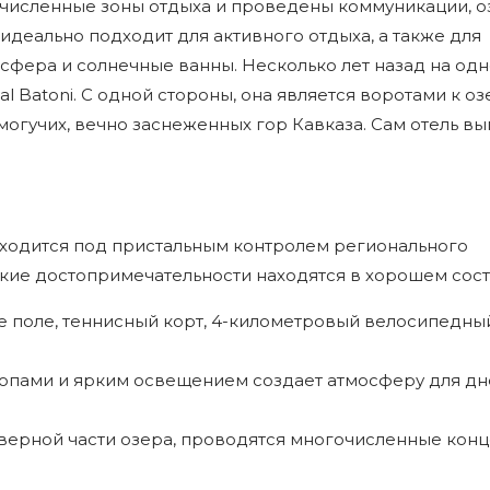
очисленные зоны отдыха и проведены коммуникации, о
деально подходит для активного отдыха, а также для
сфера и солнечные ванны. Несколько лет назад на одн
 Batoni. С одной стороны, она является воротами к озе
огучих, вечно заснеженных гор Кавказа. Сам отель в
аходится под пристальным контролем регионального
ские достопримечательности находятся в хорошем сост
е поле, теннисный корт, 4-километровый велосипедны
опами и ярким освещением создает атмосферу для д
еверной части озера, проводятся многочисленные конц