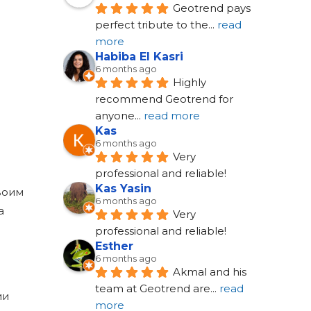
Geotrend pays 
perfect tribute to the
... 
read 
more
Habiba El Kasri
6 months ago
Highly 
recommend Geotrend for 
anyone
... 
read more
Kas
6 months ago
Very 
professional and reliable!
Kas Yasin
воим
6 months ago
а
Very 
professional and reliable!
Esther
6 months ago
Akmal and his 
team at Geotrend are
... 
read 
ии
more